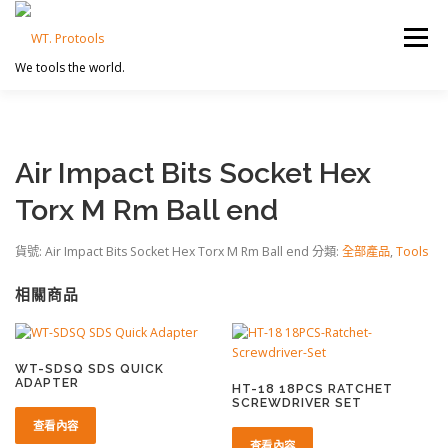
跳
至
選單
主
We tools the world.
要
內
容
首頁
CATAGORIES 產品分類
LEAFLETS 單張型錄
Air Impact Bits Socket Hex
Torx M Rm Ball end
貨號:
Air Impact Bits Socket Hex Torx M Rm Ball end
分類:
全部產品
,
Tools
相關商品
WT-SDSQ SDS QUICK
ADAPTER
HT-18 18PCS RATCHET
SCREWDRIVER SET
查看內容
查看內容