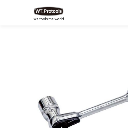
跳
至
主
We tools the world.
要
內
容