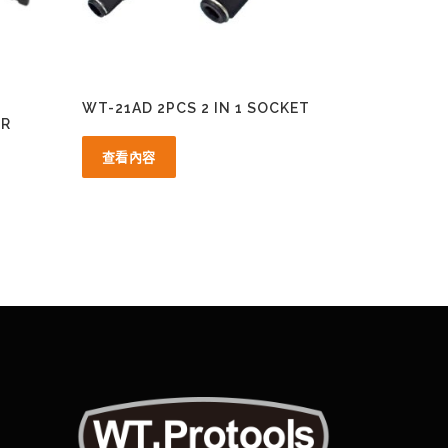
WT-21AD 2PCS 2 IN 1 SOCKET
ER
查看內容