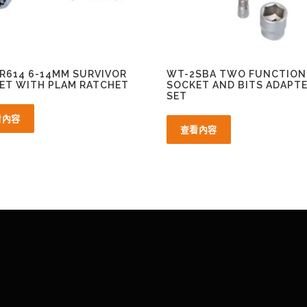
R614 6-14MM SURVIVOR
WT-2SBA TWO FUNCTION
ET WITH PLAM RATCHET
SOCKET AND BITS ADAPT
SET
看內容
查看內容