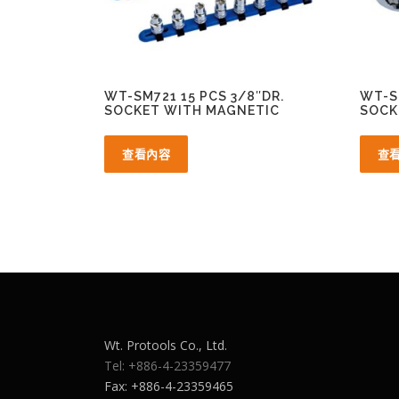
WT-SM721 15 PCS 3/8″DR.
WT-S
SOCKET WITH MAGNETIC
SOCK
查看內容
查
Wt. Protools Co., Ltd.
Tel: +886-4-23359477
Fax: +886-4-23359465