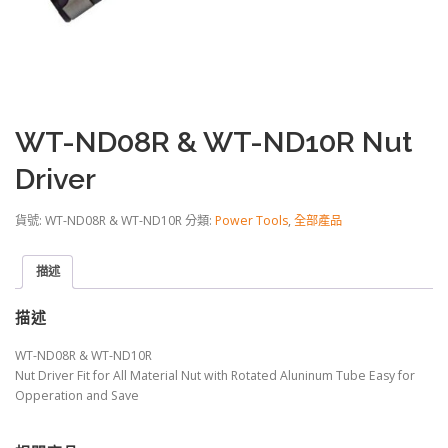
WT-ND08R & WT-ND10R Nut
Driver
貨號:
WT-ND08R & WT-ND10R
分類:
Power Tools
,
全部產品
描述
描述
WT-ND08R & WT-ND10R
Nut Driver Fit for All Material Nut with Rotated Aluninum Tube Easy for
Opperation and Save