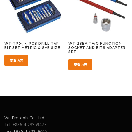
WT-TP09 9 PCS DRILL TAP
WT-2SBA TWO FUNCTION
BIT SET METRIC & SAE SIZE
SOCKET AND BITS ADAPTER
SET
查看內容
查看內容
Wt. Protools Co., Ltd.
Tel: +886-4-23359477
Fax: +886-4-23359465