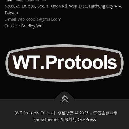
No.68-3, Ln. 506, Sec. 1, Xinan Rd, Wuri Dist.,Taichung City 414,
Taiwan.
E-mail: wtprotools@gmail.com
Contact: Bradley Wu
《WT.Protools Co.,Ltd》版權所有 © 2026
–
佈景主題採用
FameThemes 所設計的
OnePress