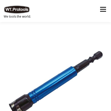
跳
至
選單
主
We tools the world.
要
內
容
首頁
CATAGORIES 產品分類
LEAFLETS 單張型錄